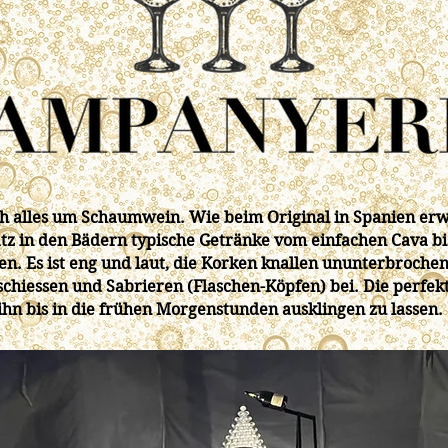
h alles um Schaumwein. Wie beim Original in Spanien erwa
z in den Bädern typische Getränke vom einfachen Cava b
en. Es ist eng und laut, die Korken knallen ununterbroche
hiessen und Sabrieren (Flaschen-Köpfen) bei. Die perfek
ihn bis in die frühen Morgenstunden ausklingen zu lassen.