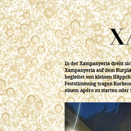
In der Xampanyeria dreht sic
Xampanyeria auf dem Kurplat
begleitet von kleinen Häppch
Feststimmung tragen Korkensc
einem Apéro zu starten oder 