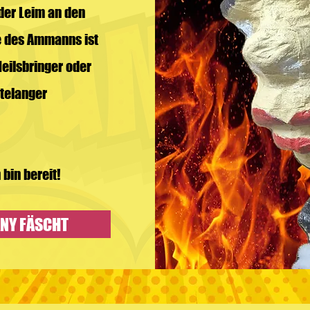
der Leim an den
e des Ammanns ist
Heilsbringer oder
ntelanger
bin bereit!
ANY FÄSCHT