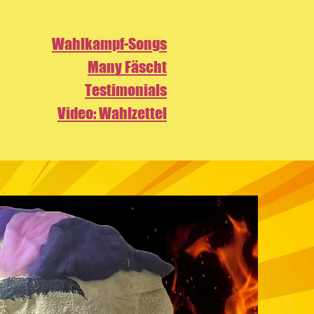
Wahlkampf-Songs
Many Fäscht
Testimonials
Video: Wahlzettel